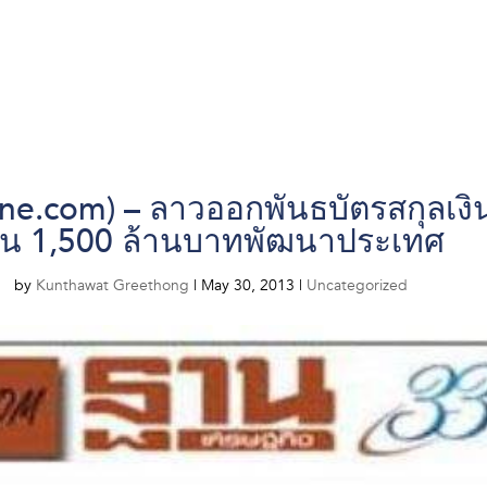
ne.com) – ลาวออกพันธบัตรสกุลเง
ุน 1,500 ล้านบาทพัฒนาประเทศ
by
Kunthawat Greethong
|
May 30, 2013
|
Uncategorized