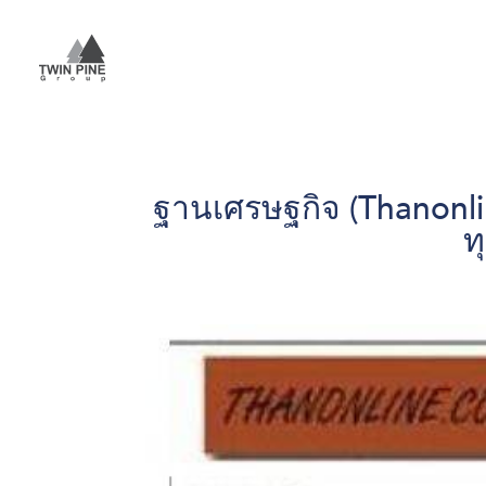
ฐานเศรษฐกิจ (Thanonli
ท